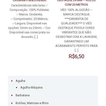
Cinderela Prata/Dourado
DESTAQUE 24 MM – ROLOS
COM 20 METROS
Características viés lurex ✅
Composição: 100% Poliéster;
VÍES 100% ALGODÃO –
✅Marca: Cinderela;
MARCA DESTAQUE
✅Comprimento: 20 Metros;
***GARANTIA DE
✅Largura: Disponível nas
QUALIDADE*** O VIÉS
opções 12mm ou 25mm; ✅Cor:
DESTAQUE POSSUI CORES
Disponível nas cores prata ou
VIBRANTES QUE NÃO
dourado;
[…]
DESBOTAM COM A LAVAGEM,
GARANTINDO UM
ACABAMENTO PERFEITO PARA
[…]
R$
6,50
Agulha
Agulha Máquina
Barbatana
Botões, Matrizes e Ilhós