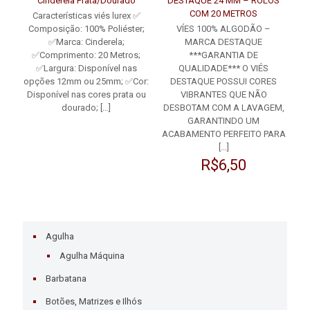
Cinderela Prata/Dourado
DESTAQUE 24 MM – ROLOS
COM 20 METROS
Características viés lurex ✅
Composição: 100% Poliéster;
VÍES 100% ALGODÃO –
✅Marca: Cinderela;
MARCA DESTAQUE
✅Comprimento: 20 Metros;
***GARANTIA DE
✅Largura: Disponível nas
QUALIDADE*** O VIÉS
opções 12mm ou 25mm; ✅Cor:
DESTAQUE POSSUI CORES
Disponível nas cores prata ou
VIBRANTES QUE NÃO
dourado;
[…]
DESBOTAM COM A LAVAGEM,
GARANTINDO UM
ACABAMENTO PERFEITO PARA
[…]
R$
6,50
Agulha
Agulha Máquina
Barbatana
Botões, Matrizes e Ilhós