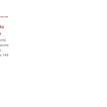
to
e
ente
Pacote
s
a: 149