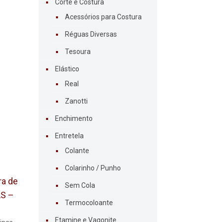
Corte e Costura
Acessórios para Costura
Réguas Diversas
Tesoura
Elástico
Real
Zanotti
Enchimento
Entretela
Colante
Colarinho / Punho
ra de
Sem Cola
AS –
Termocoloante
Etamine e Vagonite