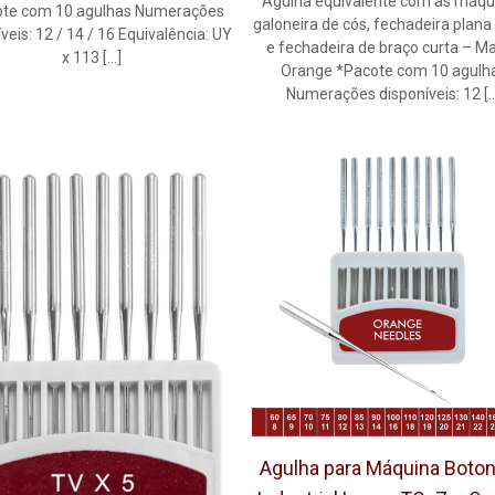
Agulha equivalente com as máq
ote com 10 agulhas Numerações
galoneira de cós, fechadeira plana
veis: 12 / 14 / 16 Equivalência: UY
e fechadeira de braço curta – Ma
x 113
[…]
Orange *Pacote com 10 agulh
Numerações disponíveis: 12
[
Agulha para Máquina Boton