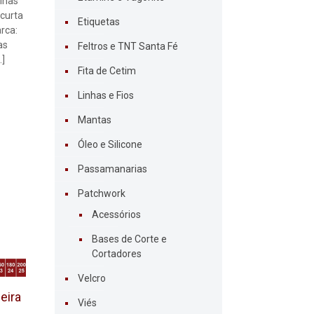
uinas
 curta
Etiquetas
rca:
as
Feltros e TNT Santa Fé
…]
Fita de Cetim
Linhas e Fios
Mantas
Óleo e Silicone
Passamanarias
Patchwork
Acessórios
Bases de Corte e
Cortadores
Velcro
eira
Viés