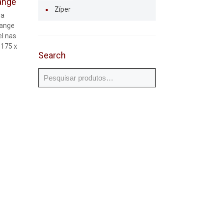
range
Zíper
ra
range
l nas
 175 x
Search