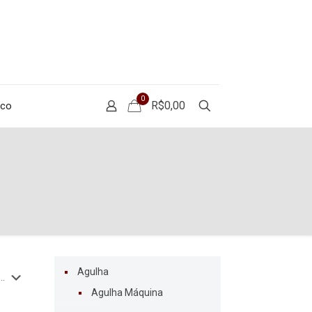
0
R$0,00
sco
Agulha
Agulha Máquina