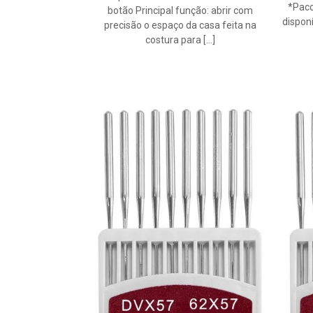
*Pac
botão Principal função: abrir com
disponí
precisão o espaço da casa feita na
costura para
[…]