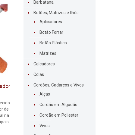
Barbatana
Botões, Matrizes e Ilhós
Aplicadores
Botão Forrar
Botão Plástico
Matrizes
Calcadores
Colas
Cordões, Cadarços e Vivos
ador
Alças
ecido
Cordão em Algodão
or de
Cordão em Poliester
al na
ipais:
Vivos