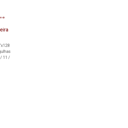
eira
Yx128
gulhas
/ 11 /