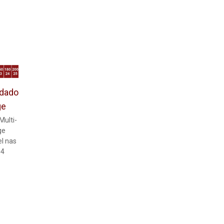
rdado
ge
Multi-
ge
l nas
 14