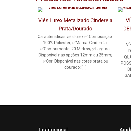
Viés Lurex Metalizado Cinderela
V
Prata/Dourado
DE
Características viés lurex ✅ Composição:
100% Poliéster; ✅Marca: Cinderela;
VÍ
✅Comprimento: 20 Metros; ✅Largura:
D
Disponível nas opções 12mm ou 25mm;
QUA
✅Cor: Disponível nas cores prata ou
POSS
dourado;
[…]
D
GA
Institucional
Ajud