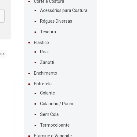
Corte e Costura
Acessórios para Costura
Réguas Diversas
Tesoura
Elástico
Real
que
Zanotti
Enchimento
Entretela
Colante
Colarinho / Punho
Sem Cola
Termocoloante
Etamine e Vagonite