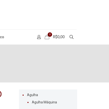
0
R$0,00
sco
O
Agulha
Agulha Máquina