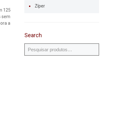
Zíper
om 125
as sem
hora a
Search