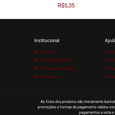
R$
5,35
Institucional
Ajud
Sobre nós
Min
Privacidade Garantida
Co
Política de Privacidade
Dev
Fale Conosco
Ent
As fotos dos produtos são meramente ilustrat
promoções e formas de pagamento válidos exclu
pagamentos a vista e 