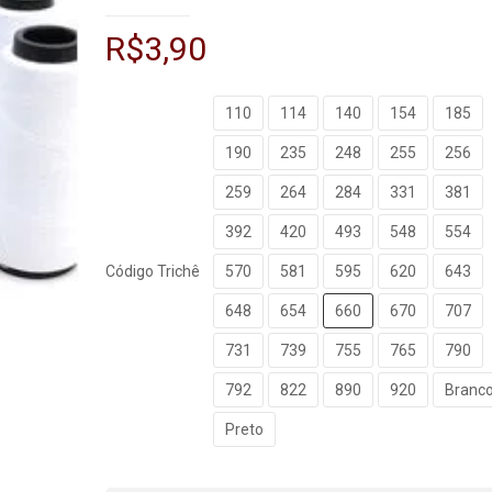
R$
3,90
110
114
140
154
185
190
235
248
255
256
259
264
284
331
381
392
420
493
548
554
Código Trichê
570
581
595
620
643
648
654
660
670
707
731
739
755
765
790
792
822
890
920
Branc
Preto