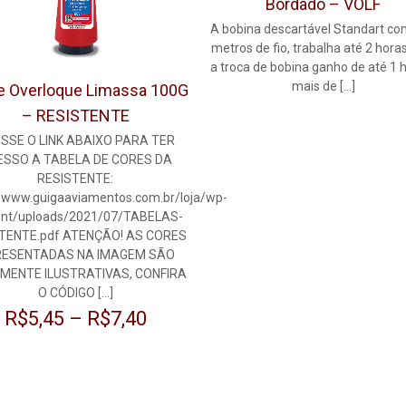
Bordado – VOLF
A bobina descartável Standart c
metros de fio, trabalha até 2 hor
a troca de bobina ganho de até 1 
mais de
[…]
de Overloque Limassa 100G
– RESISTENTE
SSE O LINK ABAIXO PARA TER
ESSO A TABELA DE CORES DA
RESISTENTE:
//www.guigaaviamentos.com.br/loja/wp-
ent/uploads/2021/07/TABELAS-
TENTE.pdf ATENÇÃO! AS CORES
ESENTADAS NA IMAGEM SÃO
MENTE ILUSTRATIVAS, CONFIRA
O CÓDIGO
[…]
R$
5,45
–
R$
7,40