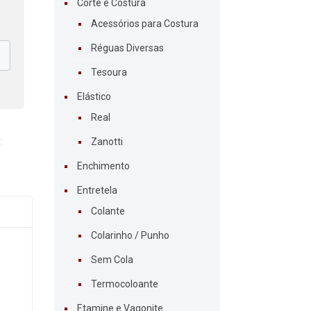
Corte e Costura
Acessórios para Costura
Réguas Diversas
Tesoura
Elástico
Real
:
Zanotti
Enchimento
Entretela
Colante
Colarinho / Punho
Sem Cola
Termocoloante
Etamine e Vagonite