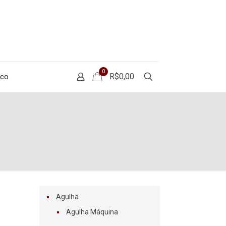
0
R$0,00
sco
Agulha
Agulha Máquina