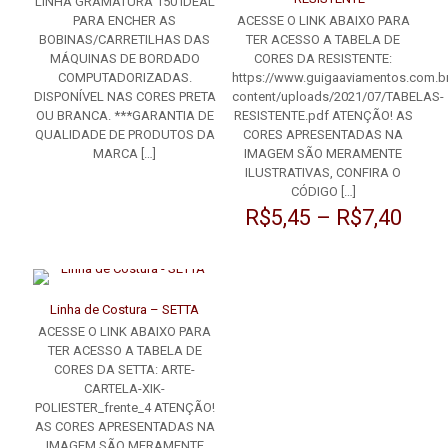
LINHA GRAMATURA 150 IDEAL
PARA ENCHER AS
ACESSE O LINK ABAIXO PARA
BOBINAS/CARRETILHAS DAS
TER ACESSO A TABELA DE
MÁQUINAS DE BORDADO
CORES DA RESISTENTE:
COMPUTADORIZADAS.
https://www.guigaaviamentos.com.br
DISPONÍVEL NAS CORES PRETA
content/uploads/2021/07/TABELAS-
OU BRANCA. ***GARANTIA DE
RESISTENTE.pdf ATENÇÃO! AS
QUALIDADE DE PRODUTOS DA
CORES APRESENTADAS NA
MARCA
[…]
IMAGEM SÃO MERAMENTE
ILUSTRATIVAS, CONFIRA O
CÓDIGO
[…]
R$
5,45
–
R$
7,40
Linha de Costura – SETTA
ACESSE O LINK ABAIXO PARA
TER ACESSO A TABELA DE
CORES DA SETTA: ARTE-
CARTELA-XIK-
POLIESTER_frente_4 ATENÇÃO!
AS CORES APRESENTADAS NA
IMAGEM SÃO MERAMENTE