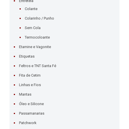
Entretela
Colante
Colarinho / Punho
Sem Cola
Termocoloante
Etamine e Vagonite
Etiquetas
Feltros e TNT Santa Fé
Fita de Cetim
Linhas e Fios
Mantas
Óleo e Silicone
Passamanarias
Patchwork