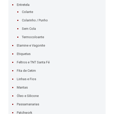
Entretela
Colante
Colarinho / Punho
Sem Cola
Termocoloante
Etamine e Vagonite
Etiquetas
Feltros e TNT Santa Fé
Fita de Cetim
Linhas e Fios
Mantas
Óleo e Silicone
Passamanarias
Patchwork