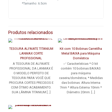
*Tamanho: 6.5cm
Produtos relacionados
TESOURA ALFAIATE TITANIUM
Kit com 10 Bobinas Carretilha
LANMAX CORTE
Metal BAIXA para Máquina
PROFISSIONAL
Doméstica
A TESOURA DE ALFAIATE
✅ Características * O kit
PROFISSIONAL DA LANMAX É
contém 10 bobinas BAIXAS
O MODELO PERFEITO DE
para máquina
TESOURA PARA VOCÊ QUE
caseira/doméstica; * Medidas
PROCURA CORTES PRECISOS E
das bobinas: Altura Interna
COM ÓTIMO ACABAMENTO.
7mm * Altura Externa 10mm *
SUA LÂMINA TITANIUM
[…]
Diâmetro 20mm.
[…]