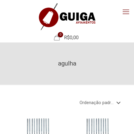
0
R$0,00
agulha