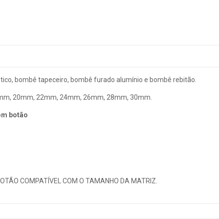
tico, bombê tapeceiro, bombê furado alumínio e bombê rebitão.
mm, 20mm, 22mm, 24mm, 26mm, 28mm, 30mm.
om botão
 BOTÃO COMPATÍVEL COM O TAMANHO DA MATRIZ.