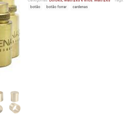
Categorias:
Botões, Matrizes e Ilhós
,
Matrizes
Tags:
botão
botão forrar
cardenas