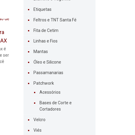
Etiquetas
Feltros e TNT Santa Fé
Fita de Cetim
ra
MAX
Linhas e Fios
ax é
Mantas
e ser
ocê
Óleo e Silicone
Passamanarias
Patchwork
Acessórios
Bases de Corte e
Cortadores
Velcro
Viés