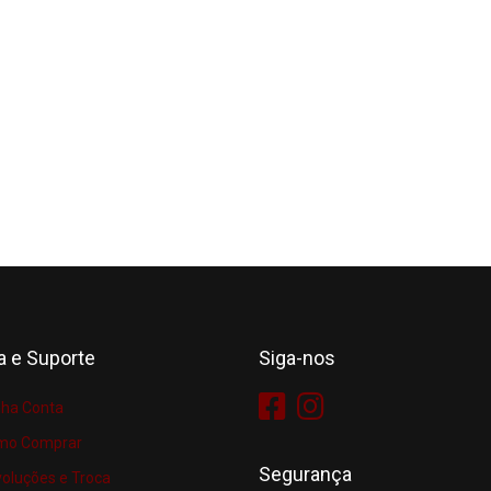
a e Suporte
Siga-nos
ha Conta
mo Comprar
Segurança
oluções e Troca