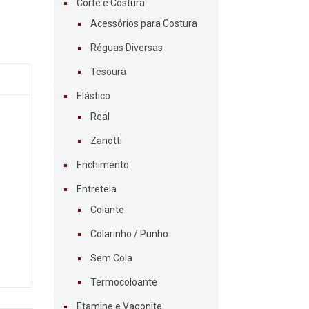
Corte e Costura
Acessórios para Costura
Réguas Diversas
Tesoura
Elástico
Real
Zanotti
Enchimento
Entretela
Colante
Colarinho / Punho
Sem Cola
Termocoloante
Etamine e Vagonite