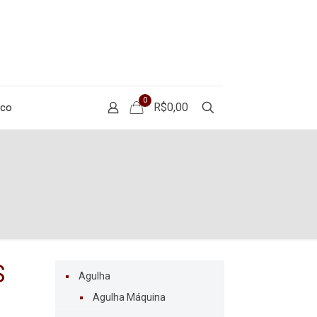
0
R$0,00
sco
S
Agulha
Agulha Máquina