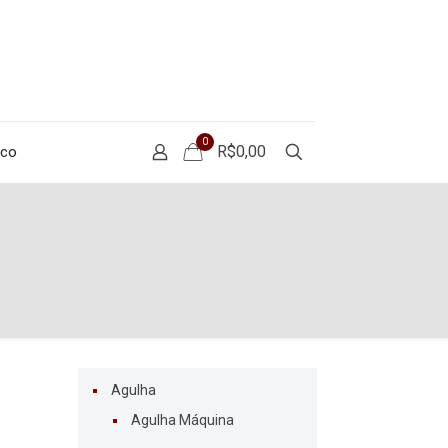
0
R$0,00
sco
Agulha
Agulha Máquina