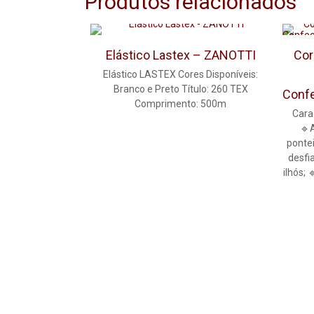
Produtos relacionados
Elástico Lastex – ZANOTTI
Cor
Elástico LASTEX Cores Disponíveis:
Branco e Preto Título: 260 TEX
Conf
Comprimento: 500m
Carac
🔹
pontei
desfi
ilhós;