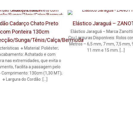
dão Cadarço Chato Preto
Elástico Jaraguá – ZANO
com Ponteira 130cm
Elástico Jaraguá – Marca Zanotti
Cru Larguras Disponíveis: Rolos c
ecção/Sunga/Tênis/Calça/Bermuda
Metros – 6,5 mm, 7 mm, 7,5 mm,
terísticas 🔹Material: Poliéster;
11 mm e 15 mm.
[…]
Acabamento: Achatado e com
ra nas extremidades, que evita o
amento, facilita a passagem pelo
 🔹Comprimento: 130cm (1,30 MT);
🔹Largura do Cordão:
[…]