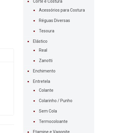
Corte e Costura
Acessórios para Costura
Réguas Diversas
Tesoura
Elástico
Real
Zanotti
Enchimento
Entretela
Colante
Colarinho / Punho
Sem Cola
Termocoloante
Etamine e Vagonite