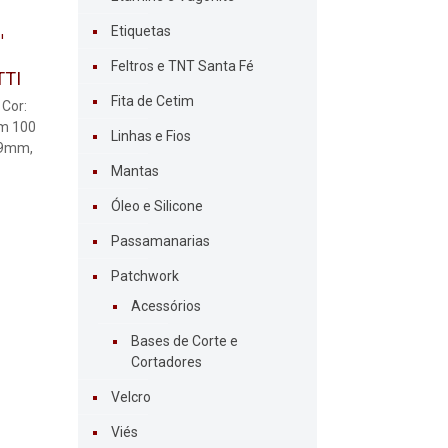
Etiquetas
Feltros e TNT Santa Fé
TTI
Fita de Cetim
 Cor:
om 100
Linhas e Fios
 9mm,
Mantas
Óleo e Silicone
Passamanarias
Patchwork
Acessórios
Bases de Corte e
Cortadores
Velcro
Viés