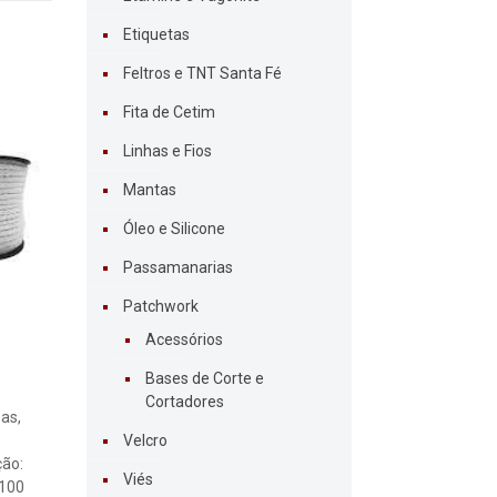
Etiquetas
Feltros e TNT Santa Fé
Fita de Cetim
Linhas e Fios
Mantas
Óleo e Silicone
Passamanarias
Patchwork
Acessórios
Bases de Corte e
Cortadores
as,
Velcro
ção:
Viés
 100