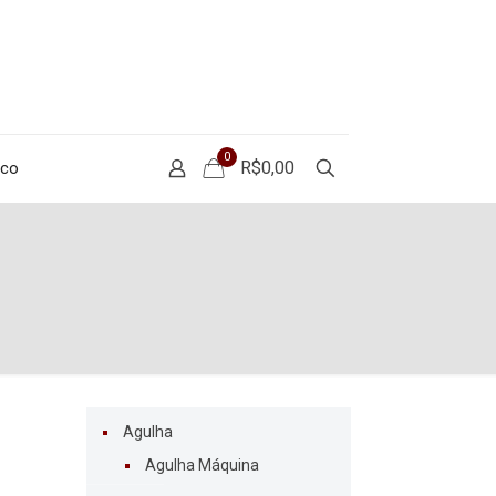
0
R$0,00
sco
Agulha
Agulha Máquina