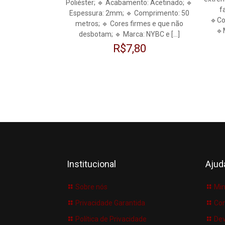
Poliéster; 🔹 Acabamento: Acetinado; 🔹
f
Espessura: 2mm; 🔹 Comprimento: 50
🔹Co
metros; 🔹 Cores firmes e que não
🔹
desbotam; 🔹 Marca: NYBC e
[…]
R$
7,80
Institucional
Ajud
Sobre nós
Min
Privacidade Garantida
Co
Política de Privacidade
Dev