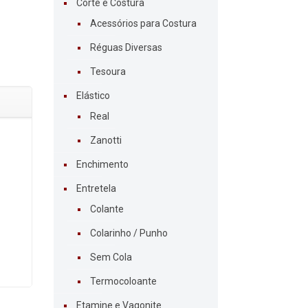
Corte e Costura
Acessórios para Costura
Réguas Diversas
Tesoura
Elástico
Real
Zanotti
Enchimento
Entretela
Colante
Colarinho / Punho
Sem Cola
Termocoloante
Etamine e Vagonite