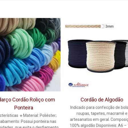
arço Cordão Roliço com
Cordão de Algodão
Ponteira
Indicado para confecção de bols
roupas, tapetes, macramê e
terísticas 🔹Material: Poliéster;
artesanatos em geral. Composi
abamento: Possui ponteira nas
100% algodão Disponíveis: A6 –
idades, que evita o desfiamento,