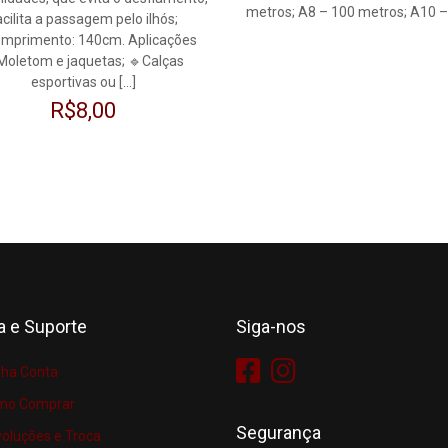
metros; A8 – 100 metros; A10 –
acilita a passagem pelo ilhós;
mprimento: 140cm. Aplicações
Moletom e jaquetas; 🔹Calças
esportivas ou
[…]
R$
8,00
a e Suporte
Siga-nos
ha Conta
mo Comprar
Segurança
oluções e Troca