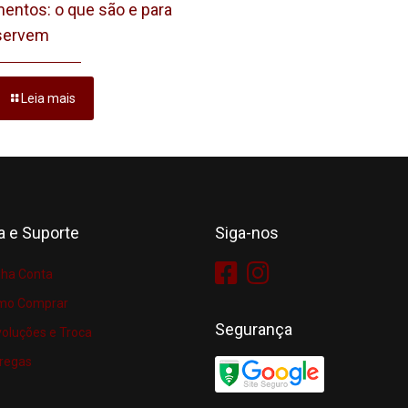
entos: o que são e para
servem
Leia mais
a e Suporte
Siga-nos
ha Conta
mo Comprar
Segurança
oluções e Troca
regas