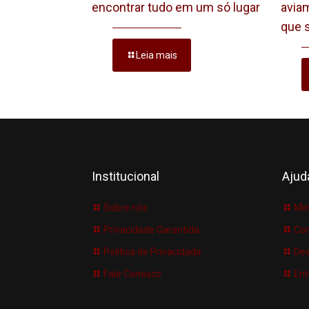
encontrar tudo em um só lugar
aviam
que 
Leia mais
Institucional
Ajud
Sobre nós
Min
Privacidade Garantida
Co
Política de Privacidade
Dev
Fale Conosco
Ent