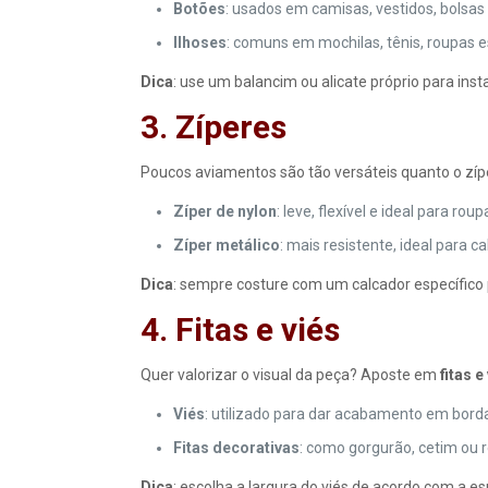
Botões
: usados em camisas, vestidos, bolsas
Ilhoses
: comuns em mochilas, tênis, roupas es
Dica
: use um balancim ou alicate próprio para ins
3. Zíperes
Poucos aviamentos são tão versáteis quanto o zípe
Zíper de nylon
: leve, flexível e ideal para ro
Zíper metálico
: mais resistente, ideal para c
Dica
: sempre costure com um calcador específico 
4. Fitas e viés
Quer valorizar o visual da peça? Aposte em
fitas e
Viés
: utilizado para dar acabamento em borda
Fitas decorativas
: como gorgurão, cetim ou r
Dica
: escolha a largura do viés de acordo com a es