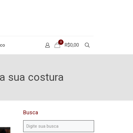
0
R$0,00
sco
a sua costura
Busca