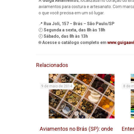
A
Guiga Aviamentos
, localizada no coração do B
aviamentos para costura e artesanato. Com mar
o que você precisa em um só lugar.
📍
Rua Joli, 157 – Brás – São Paulo/SP
🕗
Segunda a sexta, das 8h às 18h
🕗
Sábado, das 8h às 13h
🌐
Acesse o catálogo completo em
www.guigaav
Relacionados
9 de maio de 2014
8 de 
Aviamentos no Brás (SP): onde
Ente