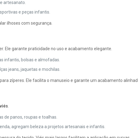
 e artesanato.
portivas e peças infantis.
talar ilhoses com segurança.
r. Ele garante praticidade no uso e acabamento elegante.
upas infantis, bolsas e almofadas.
alças jeans, jaquetas e mochilas.
para zíperes. Ele facilita o manuseio e garante um acabamento alinhad
 viés
.
s de panos, roupas e toalhas.
enda, agregam beleza a projetos artesanais e infantis.
pessura do tecido. Viés mais largos facilitam a aplicação em curvas.