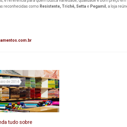
rás, é referência para quem busca variedade, qualidade e bom preço em
cas reconhecidas como
Resistente, Trichê, Setta
e
Pegamil
, a loja reú
iamentos.com.br
maio de 2014
nda tudo sobre