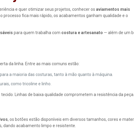
riência e quer otimizar seus projetos, conhecer os
aviamentos mais
, o processo fica mais rápido, os acabamentos ganham qualidade e o
nsáveis
para quem trabalha com
costura e artesanato
— além de um 
rta da linha. Entre as mais comuns estão:
eal para a maioria das costuras, tanto à mão quanto à máquina.
rais, como tricoline e linho.
o tecido. Linhas de baixa qualidade comprometem a resistência da peça
ivos
, os botões estão disponíveis em diversos tamanhos, cores e materi
es, dando acabamento limpo e resistente.